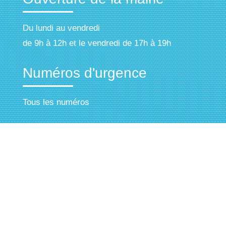
Du lundi au vendredi
de 9h à 12h et le vendredi de 17h à 19h
Numéros
d'urgence
Tous les numéros
Triaize
informations
Département :
85, Vendée
Région :
Pays de la Loire
Altitude :
Entre 0 et 17 m
Superficie :
58.8 km²
Habitants :
1041 (2015 source INSEE)